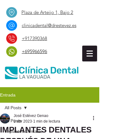
Plaza de Arteijo 1, Bajo 2
clinicadental@drestevez.es
+917390368
+695966596
Entrada
All Posts
José Estévez Genao
All Posts
2 abr 2023
1 min de lectura
IMPLANTES DENTALES
Implantes Dentales