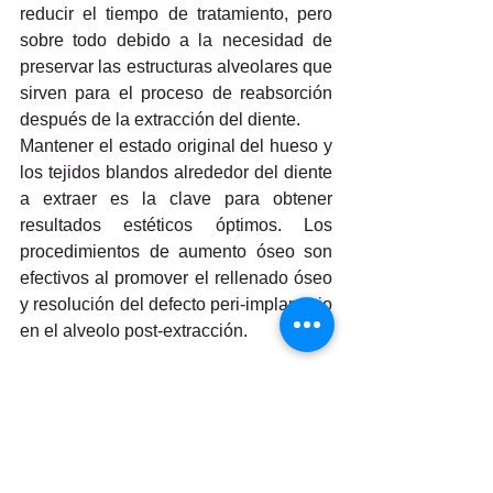
reducir el tiempo de tratamiento, pero 
sobre todo debido a la necesidad de 
preservar las estructuras alveolares que 
sirven para el proceso de reabsorción 
después de la extracción del diente.
Mantener el estado original del hueso y 
los tejidos blandos alrededor del diente 
a extraer es la clave para obtener 
resultados estéticos óptimos. Los 
procedimientos de aumento óseo son 
efectivos al promover el rellenado óseo 
y resolución del defecto peri-implantario 
en el alveolo post-extracción.
En los premolares maxilares el hueco 
horizontal es mayor que en la región 
incisivo-canina, pero la reducción de la 
cresta es menor. Siempre que exista un 
buen soporte óseo, la estabilidad inicial 