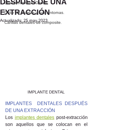
DESPUÉS DE UNA
Blanqueamiento Dental
EXTRACCIÓN
Dolor de muelas y sus síntomas.
Actualizado:
25 may 2023
Carillas dentales de composite.
IMPLANTE DENTAL 
IMPLANTES  DENTALES DESPUÉS 
DE UNA EXTRACCIÓN﻿
Los 
implantes dentales
 post-extracción 
son aquellos que se colocan en el 