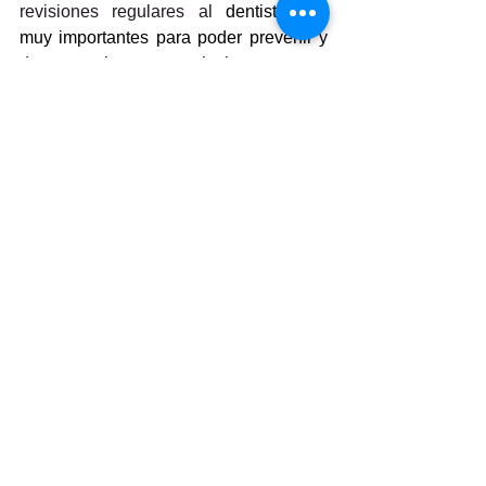
revisiones regulares al
dentista
 son 
muy importantes para poder prevenir y 
detectar a tiempo estas lesiones.
Clínica Dental Dr. Estévez.
Ver todo
Entradas recientes