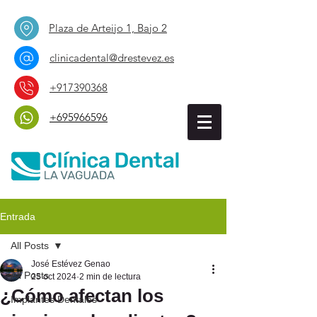
Plaza de Arteijo 1, Bajo 2
clinicadental@drestevez.es
+917390368
+695966596
Entrada
All Posts
José Estévez Genao
All Posts
25 oct 2024
2 min de lectura
¿Cómo afectan los
Implantes Dentales