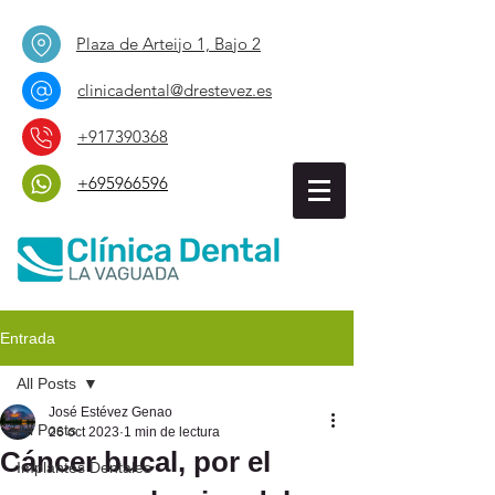
Plaza de Arteijo 1, Bajo 2
clinicadental@drestevez.es
+917390368
+695966596
Entrada
All Posts
José Estévez Genao
All Posts
26 oct 2023
1 min de lectura
Cáncer bucal, por el
Implantes Dentales