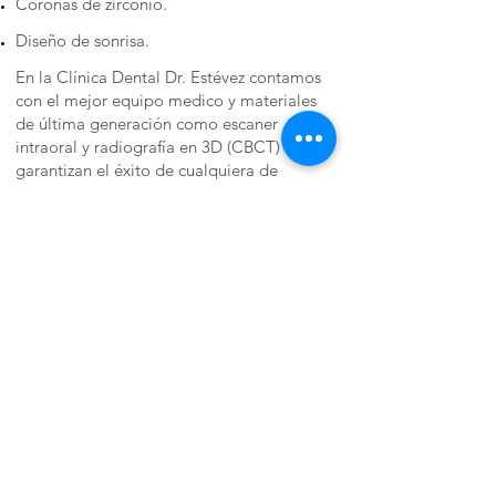
Coronas de zirconio.
Diseño de sonrisa.
En la Clínica Dental Dr. Estévez contamos
con el mejor equipo medico y materiales
de última generación como escaner
intraoral y radiografía en 3D (CBCT) que
garantizan el éxito de cualquiera de
nuestros tratamientos de estética dental.
Somos una de las clínicas dentales de
referencia en Madrid en estética dental.
Estudiaremos con detenimiento su caso
para proporcionarle una sonrisa acorde a
su rostro de tal manera que el resultado
sea totalmente natural y amónico.
¡Llámanos y pide cita con nosotros!
Contacta con Nosotros